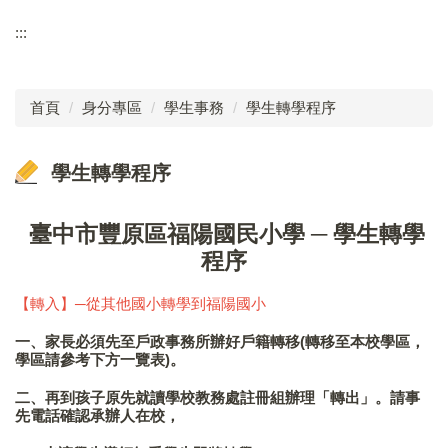
學生專區
:::
福陽校徽
校長室
學生事務
校訂特色課程
教務處
首頁
身分專區
學生事務
學生轉學程序
福陽相簿
學務處
福陽YouTube
學生轉學程序
總務處
學校行事曆
輔導室
臺中市豐原區福陽國民小學 ─ 學生轉學
家長會
程序
幼兒園
福陽特約商店
人事會計
【轉入】─從其他國小轉學到福陽國小
聯絡福陽
一、家長必須先至戶政事務所辦好戶籍轉移(轉移至本校學區，
檔案下載
學區請參考下方一覽表)。
二、再到孩子原先就讀學校教務處註冊組辦理「轉出」。請事
先電話確認承辦人在校，