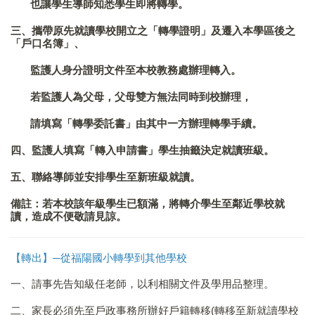
也讓學生導師知悉學生即將轉學。
三、攜帶原先就讀學校開立之「轉學證明」及遷入本學區後之
「戶口名簿」、
監護人身分證明文件至本校教務處辦理轉入。
若監護人為父母，父母雙方無法同時到校辦理，
請填寫「
轉學委託書
」由其中一方辦理轉學手續。
四、監護人填寫「
轉入申請書
」學生抽籤決定就讀班級。
五、聯絡導師並安排學生至新班級就讀。
備註：若本校該年級學生已額滿，將轉介學生至鄰近學校就
讀，造成不便敬請見諒。
【轉出】─從福陽國小轉學到其他學校
一、請事先告知級任老師，以利相關文件及學用品整理。
二、家長必須先至戶政事務所辦好戶籍轉移(轉移至新就讀學校