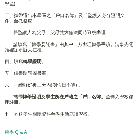
學區)。
三、攜帶遷出本學區之「戶口名簿」及「監護人身分證明文
件」至教務處。
若監護人為父母，父母雙方無法同時到校辦理，
請填寫「
轉學委託書
」由其中一方辦理轉學手續。請事先電
話確認承辦人在校。
四、填寫
轉學證明
。
五、借書歸還圖書室。
六、手續辦好後三天內(例假日不算)，
攜帶
轉學證明
及
學生所在戶籍之「戶口名簿」
至轉入學校辦
理註冊。
七、寄送學生相關資料至學生新就讀學校。
轉學 Q & A