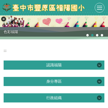
跳
到
主
要
內
容
色彩福陽
幸福綠山
區
:::
認識福陽
認識福陽
身分專區
課程計畫專區
身分專區
學校簡介
行政組織
教職員專區
行政組織
學校沿革