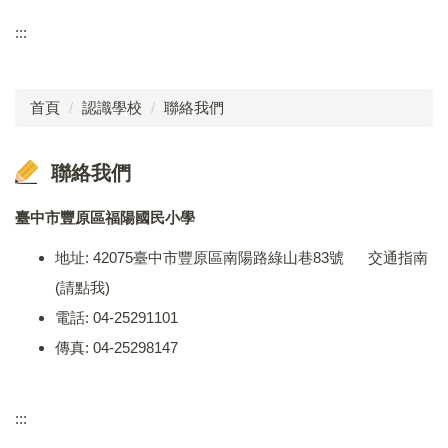
學生專區
:::
福陽校徽
校長室
學生事務
校訂特色課程
教務處
首頁
認識學校
聯絡我們
福陽相簿
學務處
福陽YouTube
聯絡我們
總務處
學校行事曆
輔導室
臺中市豐原區福陽國民小學
家長會
地址: 42075臺中市豐原區南陽路綠山巷83號
交通指南
幼兒園
(請點我)
福陽特約商店
人事會計
電話: 04-25291101
聯絡福陽
檔案下載
傳真: 04-25298147
:::