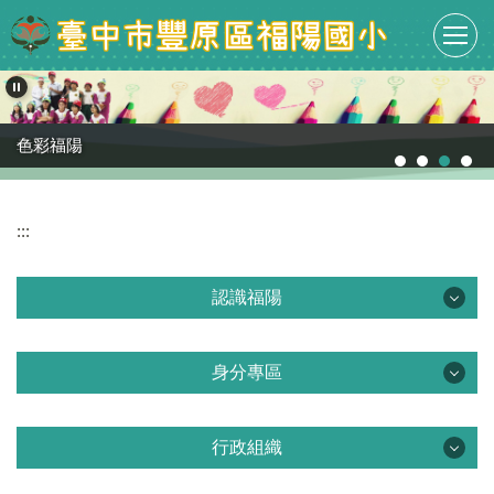
跳
到
主
要
內
容
色彩福陽
幸福綠山
區
:::
認識福陽
認識福陽
身分專區
課程計畫專區
身分專區
學校簡介
行政組織
教職員專區
行政組織
學校沿革