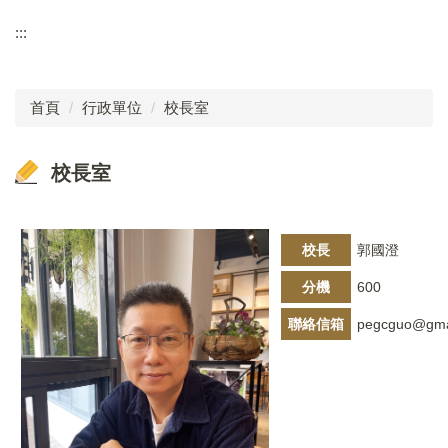
學生專區
:::
福陽校徽
校長室
學生事務
校訂特色課程
教務處
首頁
行政單位
校長室
福陽相簿
學務處
福陽YouTube
校長室
總務處
學校行事曆
輔導室
校長
郭國澄
家長會
幼兒園
分機
600
福陽特約商店
人事會計
聯絡信箱
pegcguo@gma
聯絡福陽
檔案下載