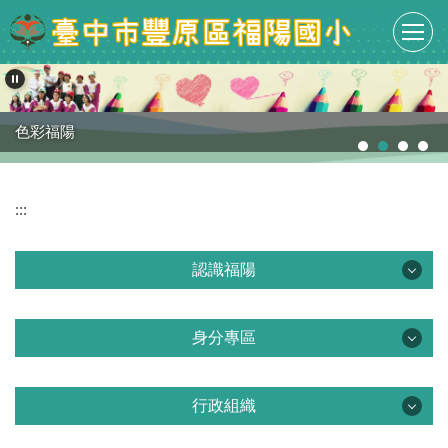
跳
到
主
要
內
容
色彩福陽
區
:::
認識福陽
認識福陽
身分專區
課程計畫專區
身分專區
學校簡介
行政組織
教職員專區
行政組織
學校沿革