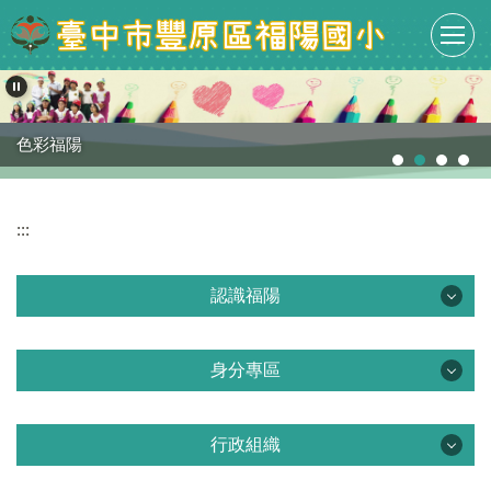
跳
到
主
要
內
容
色彩福陽
區
:::
認識福陽
認識福陽
身分專區
課程計畫專區
身分專區
學校簡介
行政組織
教職員專區
行政組織
學校沿革