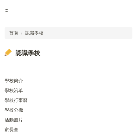
學生專區
:::
福陽校徽
校長室
學生事務
校訂特色課程
教務處
首頁
認識學校
福陽相簿
學務處
福陽YouTube
認識學校
總務處
學校行事曆
輔導室
家長會
幼兒園
學校簡介
學校沿革
福陽特約商店
人事會計
學校行事曆
聯絡福陽
檔案下載
學校分機
活動照片
家長會